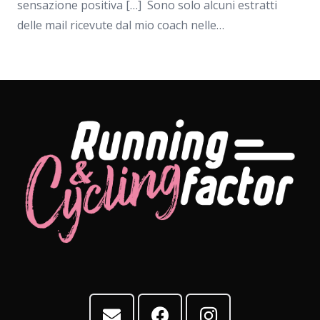
sensazione positiva […] Sono solo alcuni estratti
delle mail ricevute dal mio coach nelle…