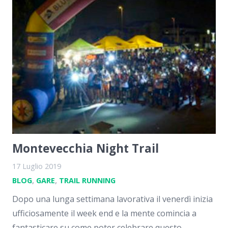
Montevecchia Night Trail
17 Luglio 2019
BLOG
,
GARE
,
TRAIL RUNNING
Dopo una lunga settimana lavorativa il venerdì inizia
ufficiosamente il week end e la mente comincia a
fantasticare su come poter celebrare questo