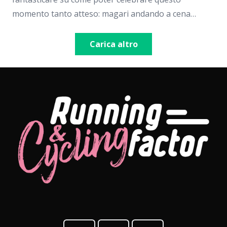
momento tanto atteso: magari andando a cena…
Carica altro