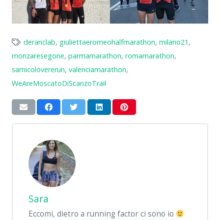
deranclab
,
giuliettaeromeohalfmarathon
,
milano21
,
monzaresegone
,
parmamarathon
,
romamarathon
,
sarnicolovererun
,
valenciamarathon
,
WeAreMoscatoDiScanzoTrail
Sara
Eccomi, dietro a running factor ci sono io