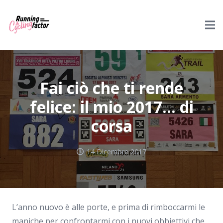
Fai ciò che ti rende
felice: il mio 2017… di
corsa
14 Dicembre 2017
L’anno nuovo è alle porte, e prima di rimboccarmi le
maniche per confrontarmi con i nuovi obbiettivi che