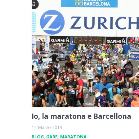
Io, la maratona e Barcellona
14 Marzo 2019
BLOG
,
GARE
,
MARATONA