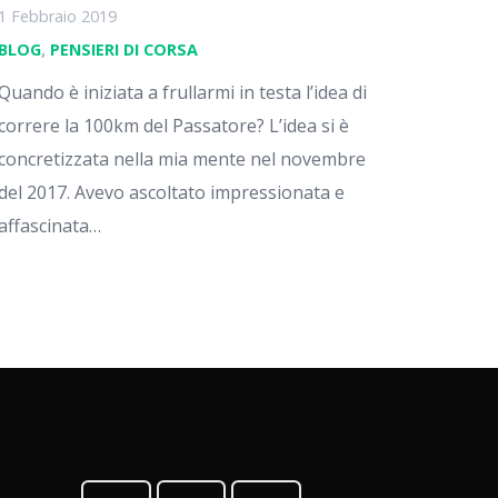
1 Febbraio 2019
BLOG
,
PENSIERI DI CORSA
Quando è iniziata a frullarmi in testa l’idea di
correre la 100km del Passatore? L’idea si è
concretizzata nella mia mente nel novembre
del 2017. Avevo ascoltato impressionata e
affascinata…