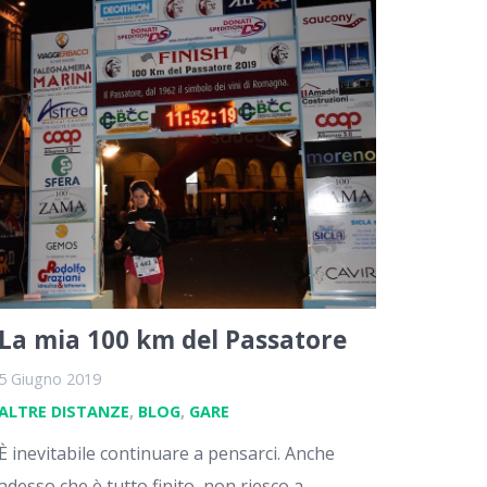
La mia 100 km del Passatore
5 Giugno 2019
ALTRE DISTANZE
,
BLOG
,
GARE
È inevitabile continuare a pensarci. Anche
adesso che è tutto finito, non riesco a