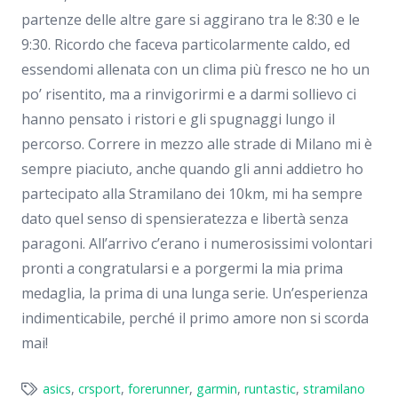
partenze delle altre gare si aggirano tra le 8:30 e le
9:30. Ricordo che faceva particolarmente caldo, ed
essendomi allenata con un clima più fresco ne ho un
po’ risentito, ma a rinvigorirmi e a darmi sollievo ci
hanno pensato i ristori e gli spugnaggi lungo il
percorso. Correre in mezzo alle strade di Milano mi è
sempre piaciuto, anche quando gli anni addietro ho
partecipato alla Stramilano dei 10km, mi ha sempre
dato quel senso di spensieratezza e libertà senza
paragoni. All’arrivo c’erano i numerosissimi volontari
pronti a congratularsi e a porgermi la mia prima
medaglia, la prima di una lunga serie. Un’esperienza
indimenticabile, perché il primo amore non si scorda
mai!
asics
,
crsport
,
forerunner
,
garmin
,
runtastic
,
stramilano