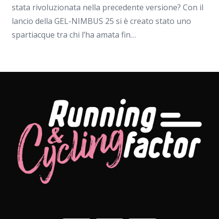
stata rivoluzionata nella precedente versione? Con il
lancio della GEL-NIMBUS 25 si è creato stato uno
spartiacque tra chi l’ha amata fin…