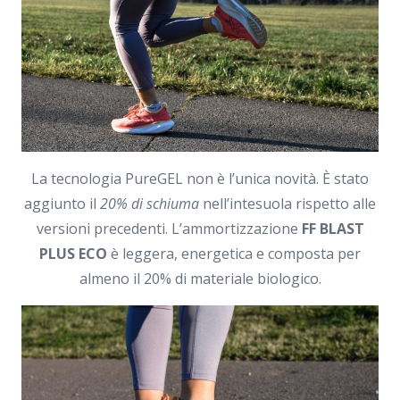
La tecnologia PureGEL non è l’unica novità. È stato
aggiunto il
20% di schiuma
nell’intesuola rispetto alle
versioni precedenti. L’ammortizzazione
FF BLAST
PLUS ECO
è leggera, energetica e composta per
almeno il 20% di materiale biologico.