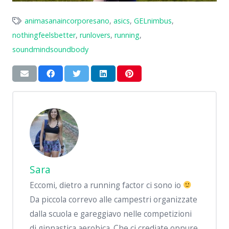
animasanaincorporesano
,
asics
,
GELnimbus
,
nothingfeelsbetter
,
runlovers
,
running
,
soundmindsoundbody
Sara
Eccomi, dietro a running factor ci sono io
Da piccola correvo alle campestri organizzate
dalla scuola e gareggiavo nelle competizioni
di ginnastica aerobica. Che ci crediate oppure