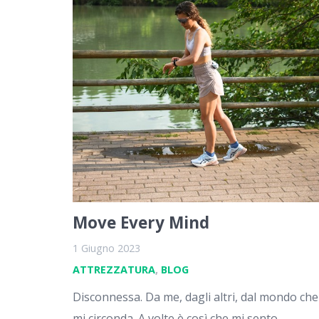
Move Every Mind
1 Giugno 2023
ATTREZZATURA
,
BLOG
Disconnessa. Da me, dagli altri, dal mondo che
mi circonda. A volte è così che mi sento,